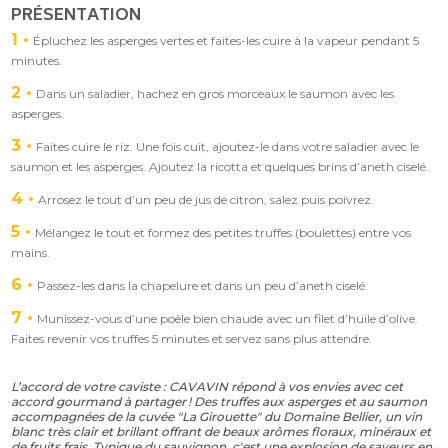
PRÉSENTATION
1
Épluchez les asperges vertes et faites-les cuire à la vapeur pendant 5
minutes.
2
Dans un saladier, hachez en gros morceaux le saumon avec les
asperges.
3
Faites cuire le riz. Une fois cuit, ajoutez-le dans votre saladier avec le
saumon et les asperges. Ajoutez la ricotta et quelques brins d’aneth ciselé.
4
Arrosez le tout d’un peu de jus de citron, salez puis poivrez.
5
Mélangez le tout et formez des petites truffes (boulettes) entre vos
mains.
6
Passez-les dans la chapelure et dans un peu d’aneth ciselé.
7
Munissez-vous d’une poêle bien chaude avec un filet d’huile d’olive.
Faites revenir vos truffes 5 minutes et servez sans plus attendre.
L’accord de votre caviste : CAVAVIN répond à vos envies avec cet
accord gourmand à partager ! Des truffes aux asperges et au saumon
accompagnées de la cuvée "La Girouette" du Domaine Bellier, un vin
blanc très clair et brillant offrant de beaux arômes floraux, minéraux et
de fruits frais. Typique du sauvignon, c'est une explosion de saveurs en