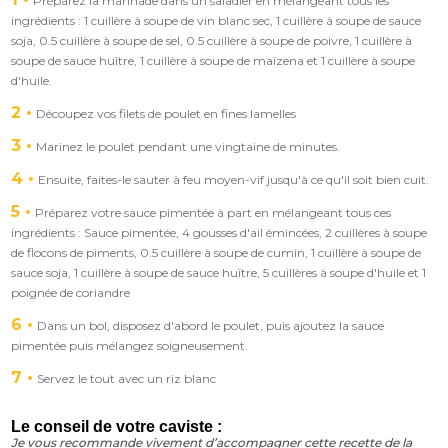
Préparez la marinade dans un saladier en mélangeant tous les
ingrédients : 1 cuillère à soupe de vin blanc sec, 1 cuillère à soupe de sauce
soja, 0.5 cuillère à soupe de sel, 0.5 cuillère à soupe de poivre, 1 cuillère à
soupe de sauce huître, 1 cuillère à soupe de maïzena et 1 cuillère à soupe
d'huile.
2
Découpez vos filets de poulet en fines lamelles
3
Marinez le poulet pendant une vingtaine de minutes.
4
Ensuite, faites-le sauter à feu moyen-vif jusqu'à ce qu'il soit bien cuit.
5
Préparez votre sauce pimentée à part en mélangeant tous ces
ingrédients : Sauce pimentée, 4 gousses d'ail émincées, 2 cuillères à soupe
de flocons de piments, 0.5 cuillère à soupe de cumin, 1 cuillère à soupe de
sauce soja, 1 cuillère à soupe de sauce huître, 5 cuillères à soupe d'huile et 1
poignée de coriandre
6
Dans un bol, disposez d'abord le poulet, puis ajoutez la sauce
pimentée puis mélangez soigneusement.
7
Servez le tout avec un riz blanc
Le conseil de votre caviste :
Je vous recommande vivement d’accompagner cette recette de la