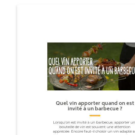
Quel vin apporter quand on est
invité à un barbecue ?
Lorsqu’on est invité à un barbecue, apporter u
bouteille de vin est souvent une attention
appréciée. Encore faut-il choisir un vin adapté 