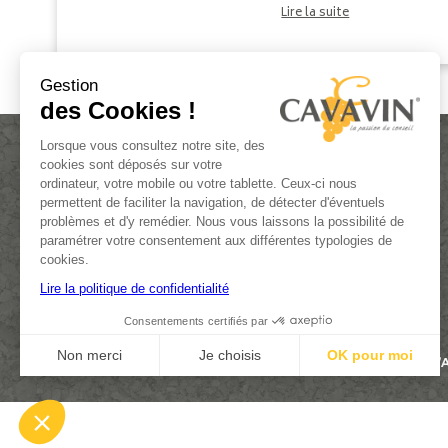
repas. Entre les saucisses grillées, les brochettes,.
Lire la suite
Gestion
des Cookies !
Lorsque vous consultez notre site, des
cookies sont déposés sur votre
ordinateur, votre mobile ou votre tablette. Ceux-ci nous
permettent de faciliter la navigation, de détecter d'éventuels
problèmes et d'y remédier. Nous vous laissons la possibilité de
paramétrer votre consentement aux différentes typologies de
ACTUALITÉS
cookies.
DEVENIR FRANCHISÉ
Lire la politique de confidentialité
CONTACT
Consentements certifiés par
Non merci
Je choisis
OK pour moi
L’ABUS D
Plateforme de Gestion du Consentement : Personnalisez vos Options
Axeptio consent
Notre plateforme vous permet d'adapter et de gérer vos paramètres de confi