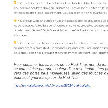
3
Pelez l'ail et les échalotes. Ciselez les échalotes et hachez l'ail. D
Coupez la ciboulette thaïe en lanières de 2 cm de long. Faites griller
refroidis, hachez-les grossièrement. Coupez le citron en 6 quartiers. 
4
Dans un wok, chauffez l'huile et faites revenir les crevettes quelq
les échalotes et faites-les suer. Ajoutez ensuite les crevettes séchées,
rapidement. Versez 20 cl d'eau et faites cuire 1 à 2 minutes, jusqu'à c
s'évapore.
5
Récupérez ensuite les nouilles de riz sur les côtés de la marmite, 
commencent à cuire (texture comme une omelette), mélangez à nouveau
de la ciboulette thaï. Remuez et servez immédiatement. Bon appétit
Pour sublimer les saveurs de ce Pad Thaï, rien de te
se caractérise par une couleur d'un rose tendre, très 
vers des notes plus moelleuses, avec des touches d'ép
pour souligner les épices du Pad Thaï.
https://www.atelierdeschefs.fr/fr/recette/28524-pad-thai.php