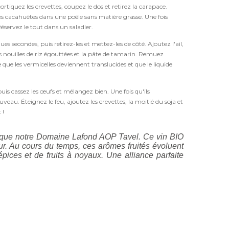
écortiquez les crevettes, coupez le dos et retirez la carapace.
 les cacahuètes dans une poêle sans matière grasse. Une fois
Réservez le tout dans un saladier.
ues secondes, puis retirez-les et mettez-les de côté. Ajoutez l'ail,
 les nouilles de riz égouttées et la pâte de tamarin. Remuez
e que les vermicelles deviennent translucides et que le liquide
puis cassez les œufs et mélangez bien. Une fois qu'ils
. Éteignez le feu, ajoutez les crevettes, la moitié du soja et
 !
l que notre Domaine Lafond AOP Tavel. Ce vin BIO
pur. Au cours du temps, ces arômes fruités évoluent
ices et de fruits à noyaux. Une alliance parfaite