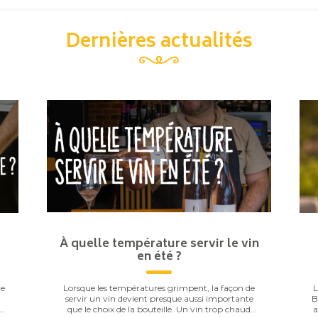
Dernières actualités
À quelle température servir le vin
en été ?
ne
Lorsque les températures grimpent, la façon de
L
servir un vin devient presque aussi importante
B
au
que le choix de la bouteille. Un vin trop chaud
a