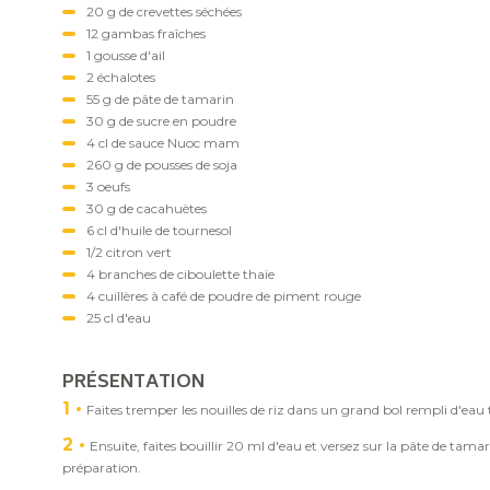
20 g de crevettes séchées
12 gambas fraîches
1 gousse d'ail
2 échalotes
55 g de pâte de tamarin
30 g de sucre en poudre
4 cl de sauce Nuoc mam
260 g de pousses de soja
3 oeufs
30 g de cacahuètes
6 cl d'huile de tournesol
1/2 citron vert
4 branches de ciboulette thaïe
4 cuillères à café de poudre de piment rouge
25 cl d'eau
PRÉSENTATION
1
Faites tremper les nouilles de riz dans un grand bol rempli d'eau
2
Ensuite, faites bouillir 20 ml d'eau et versez sur la pâte de tamar
préparation.